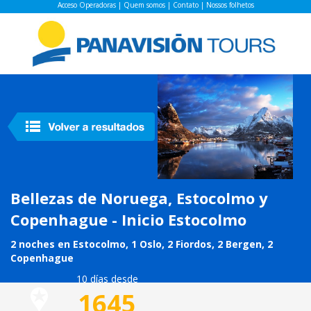
Acceso Operadoras
|
Quem somos
|
Contato
|
Nossos folhetos
Bellezas de Noruega, Estocolmo y
Copenhague - Inicio Estocolmo
2 noches en Estocolmo, 1 Oslo, 2 Fiordos, 2 Bergen, 2
Copenhague
10 días desde
1645