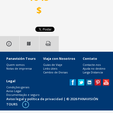
$
Panavisión Tours
Viaja con Nosotros
Contato
Quem somos
Guías de Viaje
Contacte-nos
Notas de imprensa
Links úteis
Ajuda no destino
Cambio de Divisas
Larga Distancia
Legal
Condições gerais
Aviso Legal
Documentação e seguro
Aviso legal y política de privacidad
| © 2026 PANAVISIÓN
TOURS