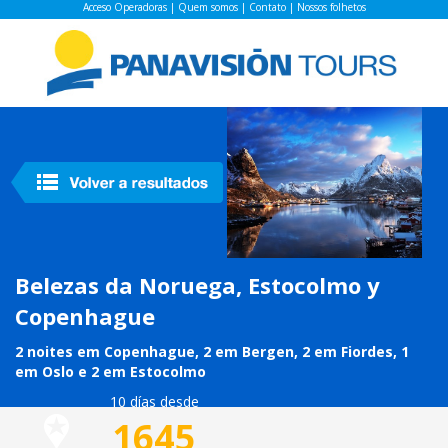
Acceso Operadoras
|
Quem somos
|
Contato
|
Nossos folhetos
Belezas da Noruega, Estocolmo y
Copenhague
2 noites em Copenhague, 2 em Bergen, 2 em Fiordes, 1
em Oslo e 2 em Estocolmo
10 días desde
1645