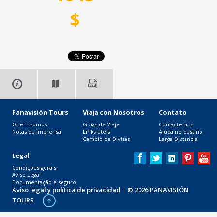
$
Panavisión Tours
Viaja con Nosotros
Contato
Quem somos
Guías de Viaje
Contacte-nos
Notas de imprensa
Links úteis
Ajuda no destino
Cambio de Divisas
Larga Distancia
Legal
Condições gerais
Aviso Legal
Documentação e seguro
Aviso legal y política de privacidad
| © 2026 PANAVISIÓN
TOURS