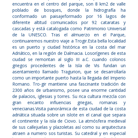
encuentra en el centro del parque, son 8 km2 de valle
poblado de bosques, donde la hidrografía ha
conformado un paisajeformado por 16 lagos de
diferente altitud comunicados por 92 cataratas y
cascadas y está catalogada como Patrimonio Universal
de la UNESCO. Tras el almuerzo en el Parque,
continuaremos nuestro viaje a Trogir.Esta bella localidad
es un puerto y ciudad histórica en la costa del mar
Adriático, en la región de Dalmacia. Losorígenes de esta
ciudad se remontan al siglo III a.C. cuando colonos
griegos procedentes de la Isla de Vis fundan un
asentamiento llamado Tragurion, que se desarrollaría
como un importante puerto hasta la llegada del Imperio
Romano. Tro-gir mantiene una fascinante tradición de
2300 años de urbanismo, posee una enorme cantidad
de palacios, iglesias y torres. Su rica cultura mezcla con
gran encanto influencias griegas, romanas y
venecianas.Visita panorámica de esta ciudad de la costa
adriática situada sobre un islote en el canal que separa
el continente y la isla de Ciovo. La atmósfera medieval
de sus callejuelas y plazoletas así como su arquitectura
atraen a numero sos turistas. Su catedral y en especial