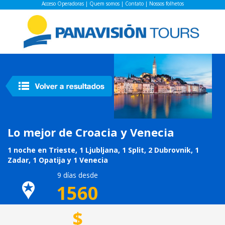
Acceso Operadoras
|
Quem somos
|
Contato
|
Nossos folhetos
Lo mejor de Croacia y Venecia
1 noche en Trieste, 1 Ljubljana, 1 Split, 2 Dubrovnik, 1
Zadar, 1 Opatija y 1 Venecia
9 días desde
1560
$