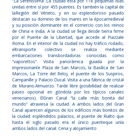
“La Serenissima”.La ciudad está por 118 pequeñas islas
unidas entre sí por 455 puentes. Es también la capital de
laRegión del Véneto, y en su esplendoroso pasado
destacan su dominio de los mares en la épocamedieval
y su posición dominante en el comercio con los reinos
de China e India. A la ciudad se llega desde tierra firme
por el Puente de la Libertad, que accede al Piazzale
Roma. En el interior de la ciudad no hay tráfico rodado,
eltransporte colectivo se realiza mediante
embarcaciones transbordadoras conocidas como
“vaporettos”. Visita panorámica guiada por la
impresionante Plaza de San Marcos, la Basílica de San
Marcos, La Torre del Reloj, el puente de los Suspiros,
Campanille y Palacio Ducal. Visita a una fábrica de cristal
de Murano.Almuerzo. Tarde libre (posibilidad de realizar
paseo opcional en góndola por los típicos canales
venecianos). ElGran Canal “la calle más bonita del
mundo” atraviesa la ciudad. A ambos lados del Gran
Canal aparecen algunos de los edificios más bonitos de
la ciudad: espléndidos palacios, el puente de Rialto que
hasta el siglo pasado era el único puenteque unía
ambos lados del canal. Cena y alojamiento