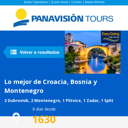
Acceso Operadoras
|
Quem somos
|
Contato
|
Nossos folhetos
Lo mejor de Croacia, Bosnia y
Montenegro
2 Dubrovnik, 2 Montenegro, 1 Plitvice, 1 Zadar, 1 Split
8 días desde
1630