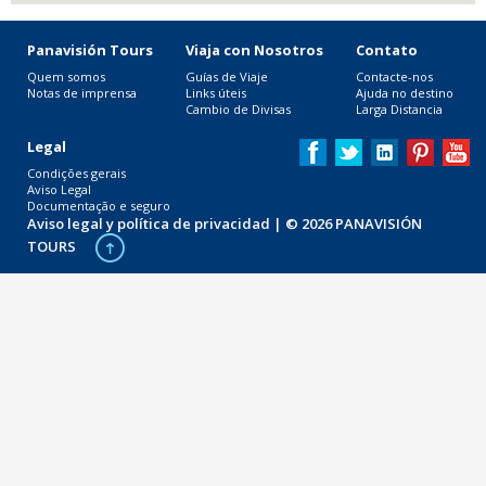
Panavisión Tours
Viaja con Nosotros
Contato
Quem somos
Guías de Viaje
Contacte-nos
Notas de imprensa
Links úteis
Ajuda no destino
Cambio de Divisas
Larga Distancia
Legal
Condições gerais
Aviso Legal
Documentação e seguro
Aviso legal y política de privacidad
| © 2026 PANAVISIÓN
TOURS