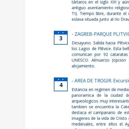
tártaros en el siglo XIII y a
antiguo asentamiento religios
TI). Tiempo libre, durante el
eslava situada junto al río Dra
- ZAGREB-PARQUE PLITVI
3
Desayuno. Salida hacia Plitvi
los Lagos de Plitvice. Esta b
comunican por 92 cataratas
UNESCO. Almuerzo (opcion T
alojamiento.
- AREA DE TROGIR. Excursi
4
Estancia en regimen de media 
panoramica de la ciudad do
arqueologicos muy interesante
tambien se encuentra la Cat
destaca el campanario de es
imagenes de la vida de Cristo
medievales, entre ellos el A