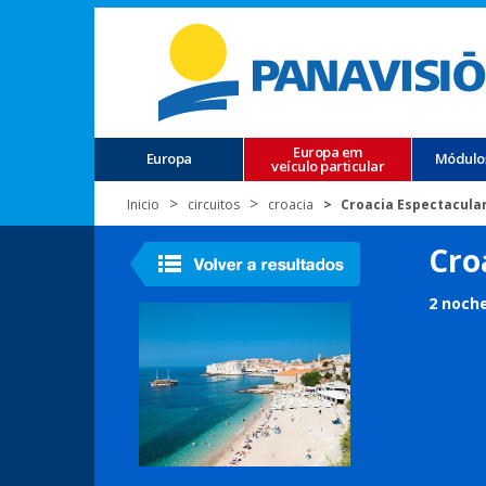
Europa em
Europa
Módulo
veículo particular
Inicio
circuitos
croacia
Croacia Espectacular 
Cro
2 noche