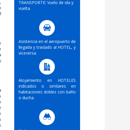
,
TRANSPORTE: Vuelo de ida y
n
vuelta.
d
Asistencia en el aeropuerto de
e
llegada y traslado al HOTEL, y
e
viceversa.
a
y
Alojamiento en HOTELES
indicados o similares en
a
habitaciones dobles con baño
s
o ducha.
o
e
n
s
s