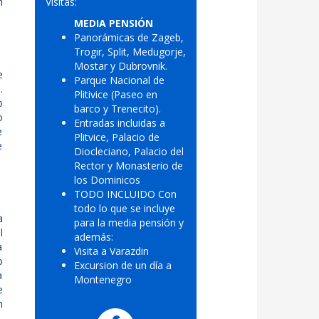
n
Visitas:
MEDIA PENSIÓN
Panorámicas de Zageb,
Trogir, Split, Medugorje,
Mostar y Dubrovnik.
e
Parque Nacional de
.
Plitivice (Paseo en
o
barco y Trenecito).
o
Entradas incluidas a
e
Plitvice, Palacio de
e
Diocleciano, Palacio del
Rector y Monasterio de
los Dominicos
TODO INCLUIDO Con
todo lo que se incluye
a
para la media pensión y
l
además:
a
Visita a Varazdin
o
Excursion de un día a
a
Montenegro
e
n