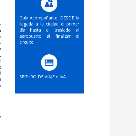
Guía Acompañante: DESDE la
llegada a la ciudad el primer
e
día hasta el traslado al
a
aeropuerto al finalizar el
n
circuito.
s
o
,
e
e
d
SEGURO DE VIAJE e IVA
e
y
e