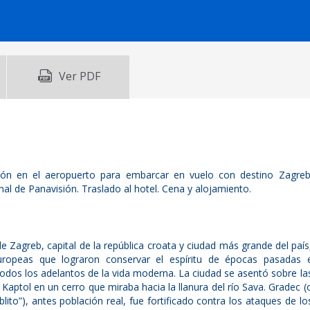
Ver PDF
ción en el aeropuerto para embarcar en vuelo con destino Zagreb
nal de Panavisión. Traslado al hotel. Cena y alojamiento.
 Zagreb, capital de la república croata y ciudad más grande del país
uropeas que lograron conservar el espíritu de épocas pasadas 
todos los adelantos de la vida moderna. La ciudad se asentó sobre la
aptol en un cerro que miraba hacia la llanura del río Sava. Gradec (
blito”), antes población real, fue fortificado contra los ataques de lo