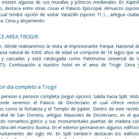
ún existen algunas de sus murallas y pórticos medievales. En Kaptol
o, destaca entre otras cosas el Palacio Episcopal. Almuerzo (opcio
 cual tendrá opción de visitar Varazdín (opcion TI ) , antigua ciuda
va. Cena y alojamiento.
CE-AREA TROGIR
ce, dónde realizaremos la visita al impresionante Parque Nacional d
elleza natural de 4.000 años de edad se compone de 16 lagos que s
 y cascadas y está catalogada como Patrimonio Universal de l
I). Continuación a nuestro hotel en el area de Trogir. Cena 
on día completo a Trogir
pension o pension completa (segun opcion). Salida hacia Split. Visit
nde veremos el Palacio de Diocleciano el cual ofrece resto
s como la fortaleza y el Templo de Jupiter. Dentro de este recint
edral de San Domino, antiguo Mausoleo de Diocleciano, en el qu
tilo romantico-gotico y sus monumentales puertas de madera co
 obra del maestro Buvina. En el exterior permanecen algunos edificio
yuntamiento del siglo XV. En Split tambie´n destacan los edificio