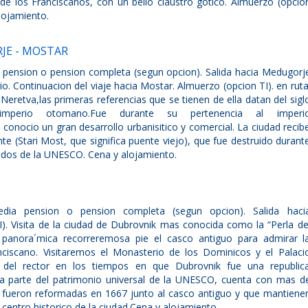
de los Franciscanos, con un bello claustro gotico. Almuerzo (opcio
alojamiento.
JE - MOSTAR
 pension o pension completa (segun opcion). Salida hacia Medugorj
io. Continuacion del viaje hacia Mostar. Almuerzo (opcion TI). en ruta
o Neretva,las primeras referencias que se tienen de ella datan del sigl
mperio otomano.Fue durante su pertenencia al imperi
onocio un gran desarrollo urbanisitico y comercial. La ciudad recib
 (Stari Most, que significa puente viejo), que fue destruido durant
ondos de la UNESCO. Cena y alojamiento.
dia pension o pension completa (segun opcion). Salida haci
). Visita de la ciudad de Dubrovnik mas conocida como la “Perla de
ta panora´mica recorreremosa pie el casco antiguo para admirar l
nciscano. Visitaremos el Monasterio de los Dominicos y el Palaci
 del rector en los tiempos en que Dubrovnik fue una republic
a parte del patrimonio universal de la UNESCO, cuenta con mas d
 fueron reformadas en 1667 junto al casco antiguo y que mantiene
 centro historico de la ciudad.Cena y alojamiento.