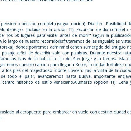
pension o pension completa (segun opcion). Dia libre. Posibilidad d
 Montenegro. (incluida en la opcion TI). Excursion de dia completo 
e "los 50 lugares para visitar antes de morir" segun la publicacio
A lo largo de nuestro recorridodisfrutaremos de las inigualables vista
torska), donde podremos admirar el canon sumergido del antiguo ri
paisaje dificil de describir solo con palabras. Durante nuestra ruta
mosas islas de la bahia: la isla del San Jorge y la famosa isla d
guiremos nuestro camino para llegar a Kotor, la ciudad fortaleza qu
 a los pies del majestuoso monte Lovcen.Tras la visita de la ciuda
 de todo el pais", avanzaremos hasta Budva, importante enclav
 centro historico de estilo veneciano.Alumerzo (opcion TI). Cena 
traslado al aeropuerto para embarcar en vuelo con destino ciudad d
s.