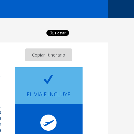
Copiar Itinerario
.
EL VIAJE INCLUYE
,
e
s
o
s