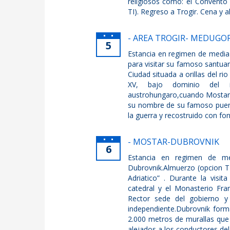
religiosos como: el Convento 
TI). Regreso a Trogir. Cena y 
- AREA TROGIR- MEDUGOR
5
Estancia en regimen de media
para visitar su famoso santuar
Ciudad situada a orillas del ri
XV, bajo dominio del i
austrohungaro,cuando Mostar c
su nombre de su famoso puente
la guerra y recostruido con f
- MOSTAR-DUBROVNIK
6
Estancia en regimen de me
Dubrovnik.Almuerzo (opcion TI
Adriatico” . Durante la visi
catedral y el Monasterio Fra
Rector sede del gobierno y
independiente.Dubrovnik form
2.000 metros de murallas que
alejados a los conductores del