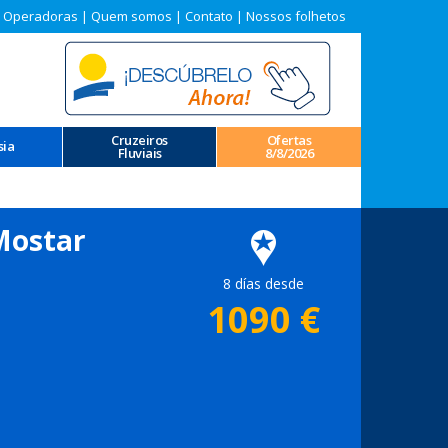
 Operadoras
|
Quem somos
|
Contato
|
Nossos folhetos
Cruzeiros
Ofertas
sia
Fluviais
8/8/2026
 Mostar
8 días desde
1090
€