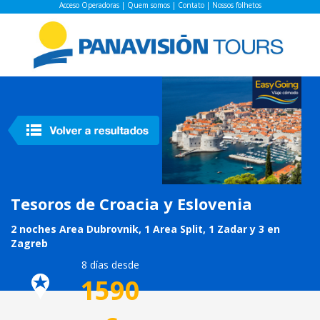
Acceso Operadoras
|
Quem somos
|
Contato
|
Nossos folhetos
Tesoros de Croacia y Eslovenia
2 noches Area Dubrovnik, 1 Area Split, 1 Zadar y 3 en
Zagreb
8 días desde
1590