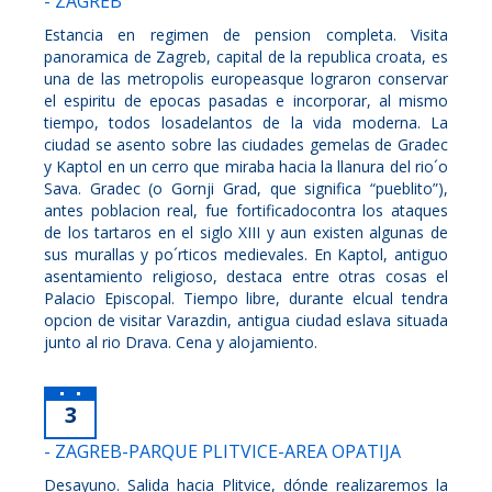
- ZAGREB
Estancia en regimen de pension completa. Visita
panoramica de Zagreb, capital de la republica croata, es
una de las metropolis europeasque lograron conservar
el espiritu de epocas pasadas e incorporar, al mismo
tiempo, todos losadelantos de la vida moderna. La
ciudad se asento sobre las ciudades gemelas de Gradec
y Kaptol en un cerro que miraba hacia la llanura del rio´o
Sava. Gradec (o Gornji Grad, que significa “pueblito”),
antes poblacion real, fue fortificadocontra los ataques
de los tartaros en el siglo XIII y aun existen algunas de
sus murallas y po´rticos medievales. En Kaptol, antiguo
asentamiento religioso, destaca entre otras cosas el
Palacio Episcopal. Tiempo libre, durante elcual tendra
opcion de visitar Varazdin, antigua ciudad eslava situada
junto al rio Drava. Cena y alojamiento.
3
- ZAGREB-PARQUE PLITVICE-AREA OPATIJA
Desayuno. Salida hacia Plitvice, dónde realizaremos la