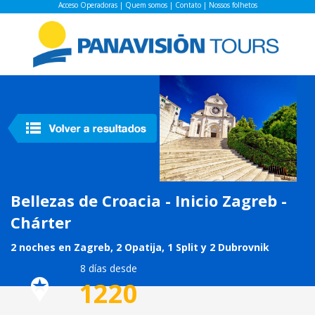
Acceso Operadoras
|
Quem somos
|
Contato
|
Nossos folhetos
Bellezas de Croacia - Inicio Zagreb -
Chárter
2 noches en Zagreb, 2 Opatija, 1 Split y 2 Dubrovnik
8 días desde
1220