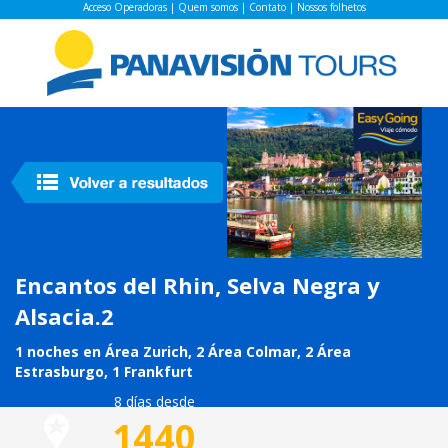
Acceso Operadoras
|
Quem somos
|
Contato
|
Nossos folhetos
Encantos del Rhin, Selva Negra y
Alsacia.2
1 noches en Área Zurich, 2 Área Colmar, 2 Área
Estrasburgo, 1 Frankfurt
8 días desde
1440