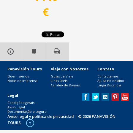
€
Panavisión Tours
Viaja con Nosotros
Contato
Quem somos
Guías de Viaje
Contacte-nos
Notas de imprensa
Links úteis
Ajuda no destino
Cambio de Divisas
Larga Distancia
Legal
Condições gerais
Aviso Legal
Documentação e seguro
Aviso legal y política de privacidad
| © 2026 PANAVISIÓN
TOURS