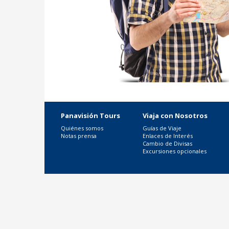
Panavisión Tours
Viaja con Nosotros
Quiénes somos
Guías de Viaje
Notas prensa
Enlaces de Interés
Cambio de Divisas
Excursiones opcionales