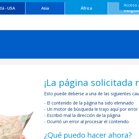
Acceso 
Turism
dá - USA
Asia
África
Religios
¡La página solicitada 
Esto puede deberse a una de las siguientes cau
- El contenido de la página ha sido eliminado
- Un motor de búsqueda le trajo aquí por error
- Escribió mal la dirección de la página
- Ocurrió un error al procesar el contenido.
¿Qué puedo hacer ahora?