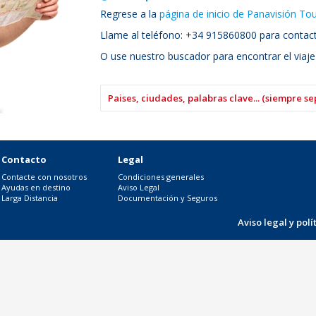
Regrese a la
página de inicio de Panavisión To
Llame al teléfono: +34 915860800 para contacta
O use nuestro buscador para encontrar el viaje
Contacto
Legal
Contacte con nosotros
Condiciones generales
Ayudas en destino
Aviso Legal
Larga Distancia
Documentación y Seguros
Aviso legal y pol