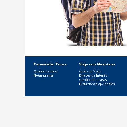
Panavisión Tours
Viaja con Nosotros
Quiénes somos
Guías de Viaje
Notas prensa
Enlaces de Interés
Cambio de Divisas
Excursiones opcionales