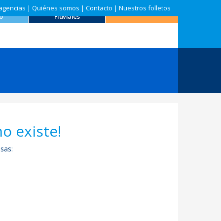
agencias
|
Quiénes somos
|
Contacto
|
Nuestros folletos
o
Cruceros
Ofertas
o
Fluviales
no existe!
sas: