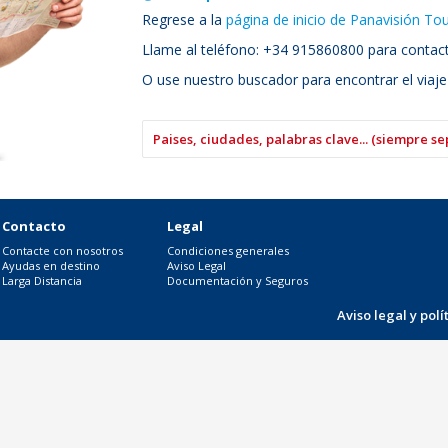
Regrese a la
página de inicio de Panavisión To
Llame al teléfono: +34 915860800 para contacta
O use nuestro buscador para encontrar el viaje
Contacto
Legal
Contacte con nosotros
Condiciones generales
Ayudas en destino
Aviso Legal
Larga Distancia
Documentación y Seguros
Aviso legal y pol