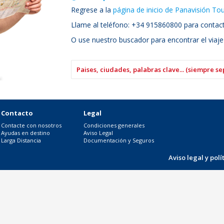
Regrese a la
página de inicio de Panavisión To
Llame al teléfono: +34 915860800 para contacta
O use nuestro buscador para encontrar el viaje
Contacto
Legal
Contacte con nosotros
Condiciones generales
Ayudas en destino
Aviso Legal
Larga Distancia
Documentación y Seguros
Aviso legal y pol