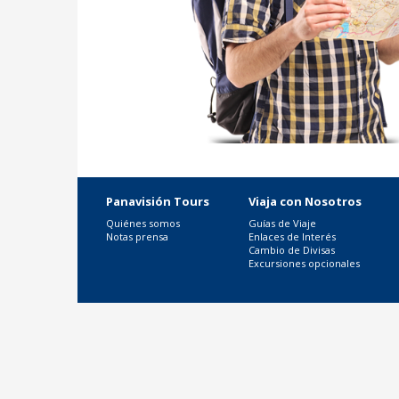
Panavisión Tours
Viaja con Nosotros
Quiénes somos
Guías de Viaje
Notas prensa
Enlaces de Interés
Cambio de Divisas
Excursiones opcionales