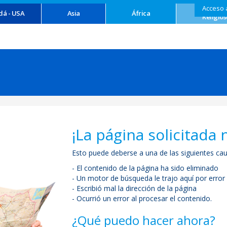
Acceso 
Turism
dá - USA
Asia
África
Religios
¡La página solicitada 
Esto puede deberse a una de las siguientes cau
- El contenido de la página ha sido eliminado
- Un motor de búsqueda le trajo aquí por error
- Escribió mal la dirección de la página
- Ocurrió un error al procesar el contenido.
¿Qué puedo hacer ahora?