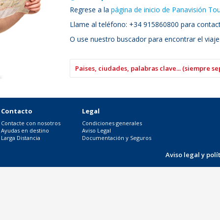
Regrese a la
página de inicio de Panavisión To
Llame al teléfono: +34 915860800 para contacta
O use nuestro buscador para encontrar el viaje
Contacto
Legal
Contacte con nosotros
Condiciones generales
Ayudas en destino
Aviso Legal
Larga Distancia
Documentación y Seguros
Aviso legal y pol