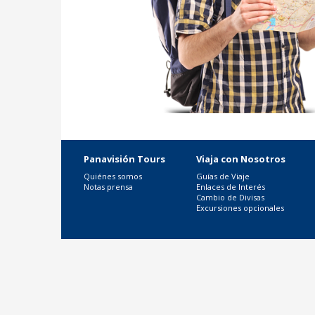
Panavisión Tours
Viaja con Nosotros
Quiénes somos
Guías de Viaje
Notas prensa
Enlaces de Interés
Cambio de Divisas
Excursiones opcionales