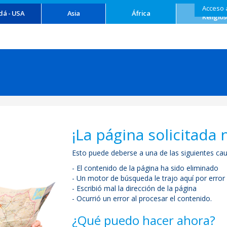
Acceso 
Turism
dá - USA
Asia
África
Religios
¡La página solicitada 
Esto puede deberse a una de las siguientes cau
- El contenido de la página ha sido eliminado
- Un motor de búsqueda le trajo aquí por error
- Escribió mal la dirección de la página
- Ocurrió un error al procesar el contenido.
¿Qué puedo hacer ahora?