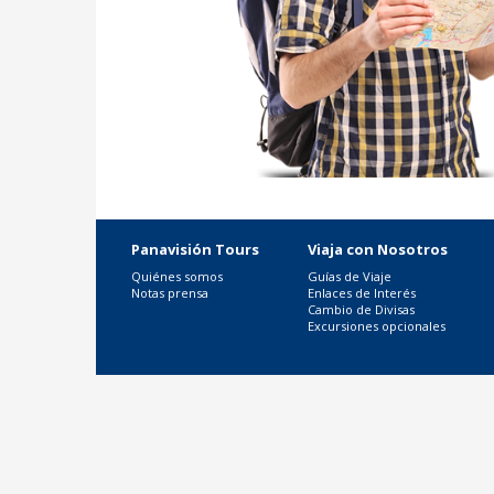
Panavisión Tours
Viaja con Nosotros
Quiénes somos
Guías de Viaje
Notas prensa
Enlaces de Interés
Cambio de Divisas
Excursiones opcionales