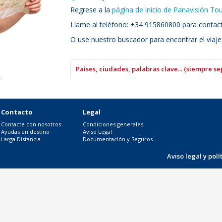
Regrese a la
página de inicio de Panavisión To
Llame al teléfono: +34 915860800 para contacta
O use nuestro buscador para encontrar el viaje
Contacto
Legal
Contacte con nosotros
Condiciones generales
Ayudas en destino
Aviso Legal
Larga Distancia
Documentación y Seguros
Aviso legal y pol