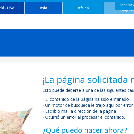
Acceso 
Turism
dá - USA
Asia
África
Religios
¡La página solicitada 
Esto puede deberse a una de las siguientes cau
- El contenido de la página ha sido eliminado
- Un motor de búsqueda le trajo aquí por error
- Escribió mal la dirección de la página
- Ocurrió un error al procesar el contenido.
¿Qué puedo hacer ahora?