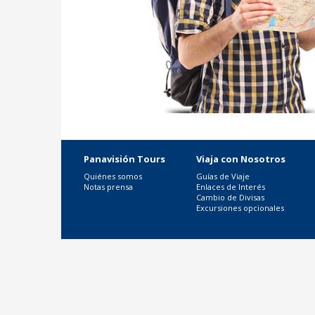
Panavisión Tours
Viaja con Nosotros
Quiénes somos
Guías de Viaje
Notas prensa
Enlaces de Interés
Cambio de Divisas
Excursiones opcionales