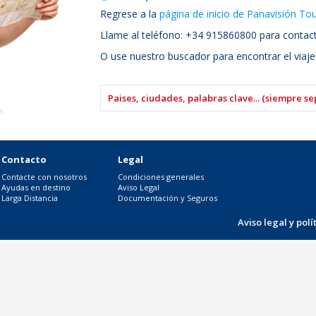
Regrese a la
página de inicio de Panavisión To
Llame al teléfono: +34 915860800 para contacta
O use nuestro buscador para encontrar el viaje
Contacto
Legal
Contacte con nosotros
Condiciones generales
Ayudas en destino
Aviso Legal
Larga Distancia
Documentación y Seguros
Aviso legal y pol