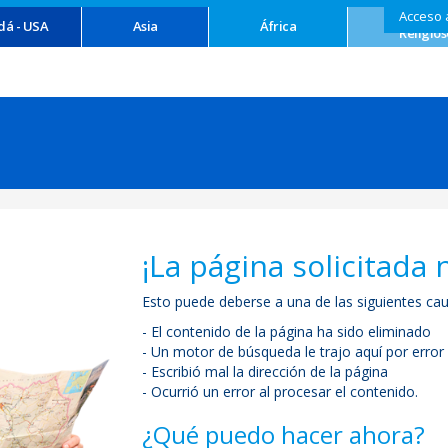
Acceso 
Turism
dá - USA
Asia
África
Religios
¡La página solicitada 
Esto puede deberse a una de las siguientes cau
- El contenido de la página ha sido eliminado
- Un motor de búsqueda le trajo aquí por error
- Escribió mal la dirección de la página
- Ocurrió un error al procesar el contenido.
¿Qué puedo hacer ahora?