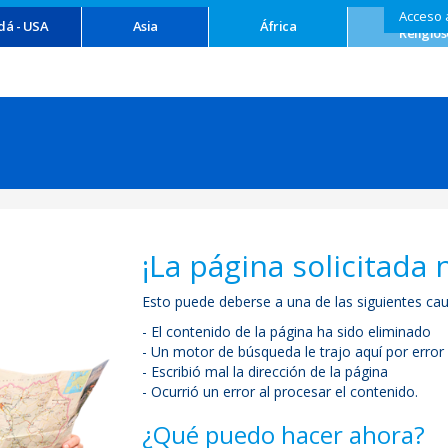
Acceso 
Turism
dá - USA
Asia
África
Religios
¡La página solicitada 
Esto puede deberse a una de las siguientes cau
- El contenido de la página ha sido eliminado
- Un motor de búsqueda le trajo aquí por error
- Escribió mal la dirección de la página
- Ocurrió un error al procesar el contenido.
¿Qué puedo hacer ahora?