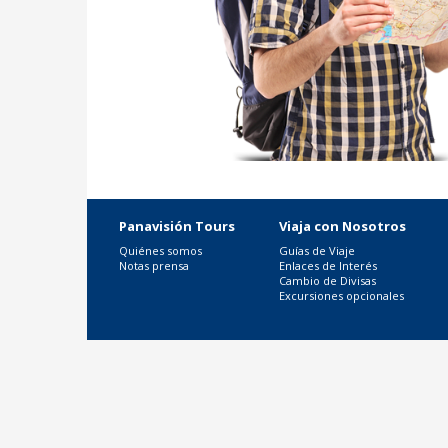
Panavisión Tours
Viaja con Nosotros
Quiénes somos
Guías de Viaje
Notas prensa
Enlaces de Interés
Cambio de Divisas
Excursiones opcionales