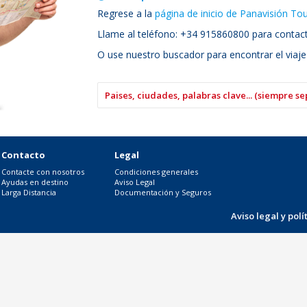
Regrese a la
página de inicio de Panavisión To
Llame al teléfono: +34 915860800 para contacta
O use nuestro buscador para encontrar el viaje
Contacto
Legal
Contacte con nosotros
Condiciones generales
Ayudas en destino
Aviso Legal
Larga Distancia
Documentación y Seguros
Aviso legal y pol