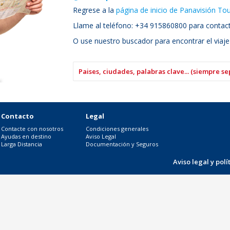
Regrese a la
página de inicio de Panavisión To
Llame al teléfono: +34 915860800 para contacta
O use nuestro buscador para encontrar el viaje
Contacto
Legal
Contacte con nosotros
Condiciones generales
Ayudas en destino
Aviso Legal
Larga Distancia
Documentación y Seguros
Aviso legal y pol