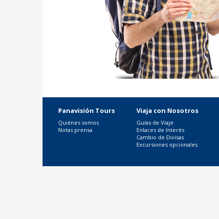
Panavisión Tours
Viaja con Nosotros
Quiénes somos
Guías de Viaje
Notas prensa
Enlaces de Interés
Cambio de Divisas
Excursiones opcionales