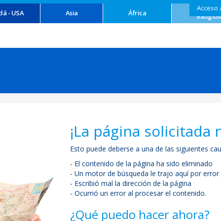
Acceso 
Turism
dá - USA
Asia
África
Religios
¡La página solicitada 
Esto puede deberse a una de las siguientes cau
- El contenido de la página ha sido eliminado
- Un motor de búsqueda le trajo aquí por error
- Escribió mal la dirección de la página
- Ocurrió un error al procesar el contenido.
¿Qué puedo hacer ahora?