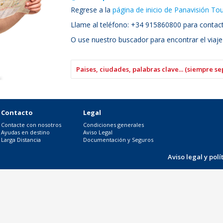
Regrese a la
página de inicio de Panavisión To
Llame al teléfono: +34 915860800 para contacta
O use nuestro buscador para encontrar el viaje
Contacto
Legal
Contacte con nosotros
Condiciones generales
Ayudas en destino
Aviso Legal
Larga Distancia
Documentación y Seguros
Aviso legal y pol