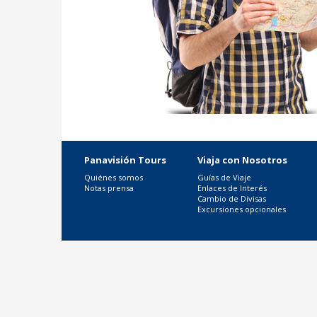
Panavisión Tours
Viaja con Nosotros
Quiénes somos
Guías de Viaje
Notas prensa
Enlaces de Interés
Cambio de Divisas
Excursiones opcionales