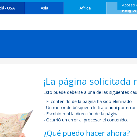
Acceso 
Turism
dá - USA
Asia
África
Religios
¡La página solicitada 
Esto puede deberse a una de las siguientes cau
- El contenido de la página ha sido eliminado
- Un motor de búsqueda le trajo aquí por error
- Escribió mal la dirección de la página
- Ocurrió un error al procesar el contenido.
¿Qué puedo hacer ahora?