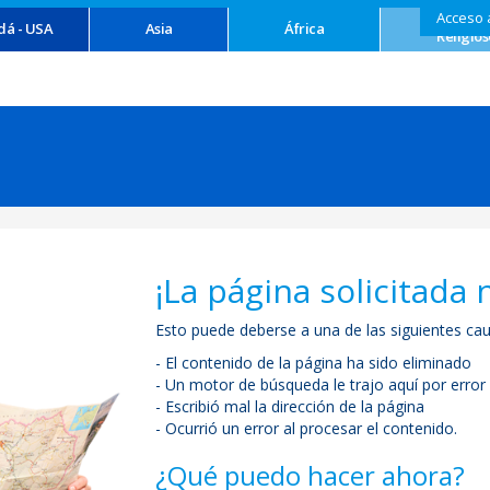
Acceso 
Turism
dá - USA
Asia
África
Religios
¡La página solicitada 
Esto puede deberse a una de las siguientes cau
- El contenido de la página ha sido eliminado
- Un motor de búsqueda le trajo aquí por error
- Escribió mal la dirección de la página
- Ocurrió un error al procesar el contenido.
¿Qué puedo hacer ahora?