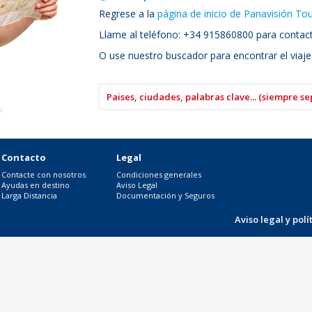
Regrese a la
página de inicio de Panavisión To
Llame al teléfono: +34 915860800 para contacta
O use nuestro buscador para encontrar el viaje
Contacto
Legal
Contacte con nosotros
Condiciones generales
Ayudas en destino
Aviso Legal
Larga Distancia
Documentación y Seguros
Aviso legal y pol