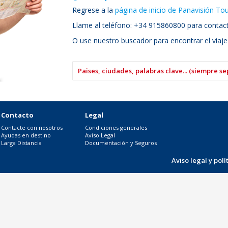
Regrese a la
página de inicio de Panavisión To
Llame al teléfono: +34 915860800 para contacta
O use nuestro buscador para encontrar el viaje
Contacto
Legal
Contacte con nosotros
Condiciones generales
Ayudas en destino
Aviso Legal
Larga Distancia
Documentación y Seguros
Aviso legal y pol