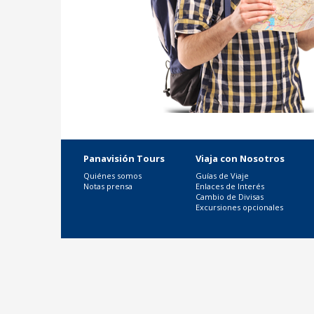
Panavisión Tours
Viaja con Nosotros
Quiénes somos
Guías de Viaje
Notas prensa
Enlaces de Interés
Cambio de Divisas
Excursiones opcionales