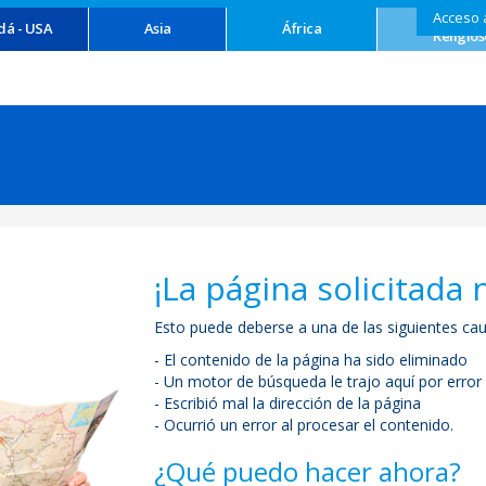
Acceso 
Turism
dá - USA
Asia
África
Religios
¡La página solicitada 
Esto puede deberse a una de las siguientes cau
- El contenido de la página ha sido eliminado
- Un motor de búsqueda le trajo aquí por error
- Escribió mal la dirección de la página
- Ocurrió un error al procesar el contenido.
¿Qué puedo hacer ahora?