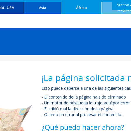
Acceso 
Turism
dá - USA
Asia
África
Religios
¡La página solicitada 
Esto puede deberse a una de las siguientes cau
- El contenido de la página ha sido eliminado
- Un motor de búsqueda le trajo aquí por error
- Escribió mal la dirección de la página
- Ocurrió un error al procesar el contenido.
¿Qué puedo hacer ahora?