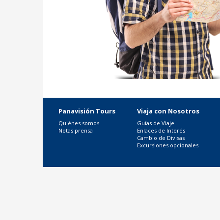
Panavisión Tours
Viaja con Nosotros
Quiénes somos
Guías de Viaje
Notas prensa
Enlaces de Interés
Cambio de Divisas
Excursiones opcionales