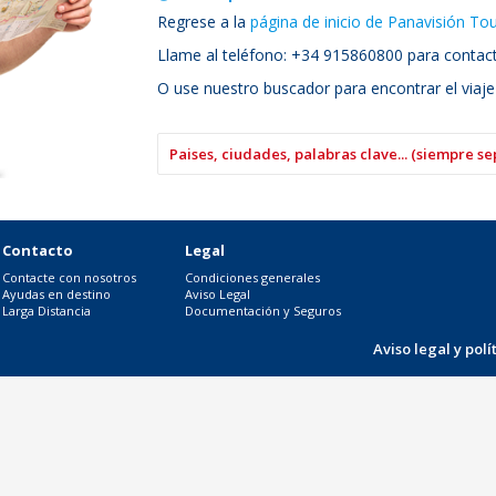
Regrese a la
página de inicio de Panavisión To
Llame al teléfono: +34 915860800 para contacta
O use nuestro buscador para encontrar el viaje
Contacto
Legal
Contacte con nosotros
Condiciones generales
Ayudas en destino
Aviso Legal
Larga Distancia
Documentación y Seguros
Aviso legal y pol